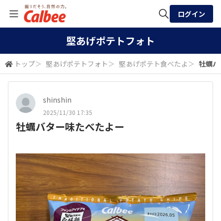
ログイン
全体検索
堅あげポテトフォト
トップ
＞
堅あげポテトフォト
＞
堅あげポテト食べたよ
＞
牡蠣バ
検索
shinshin
2025/11/30 17:35
牡蠣バター味たべたよー