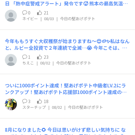
日 「熱中症警戒アラート」発令です🥵 熊本の最高気温予
てみたところ！ここ最近で食べたCalbeeポテトチップス
想をみて また心が痛みます😣 どうか、どうか…酷暑日に
のなかではトップクラスに良かったと感じた味に思えたん
0
21
ならないで🙏 熊本の皆さんが１日でも早く 大好きなお菓
ですよね。ポテトチップスで再現するのが難しいと思う
ネイビー
|
08/03
|
今日の堅あげポテト
子を楽しめる 穏やかな生活に戻られることを 切に願って
「チキンらしさ」元々の商品グリーンホットウィングが売
います🍀
りにしている「ハラペーニョ」の味わい。そして個人的に
決め手と感じた「パセリ」この味を堅あげポテトの食感で
今年ももうすぐ大収穫祭が始まりますね〜😊🥔✨私はなん
食べてみたいと思いましたね。可能ならば堅あげポテトと
と、ルビー全投資で２年連続で全滅…😭 今年こそは、じ
KFCコラボで【グリーンホットウィング】を！もしくは
ゃがいもが届きますように🙏✨【カルビーさんにお願いで
1
23
【ハラペーニョ】味あたりで販売して頂けたらと思いまし
す💕】毎年たくさんの方が応募されていると思いますが、
ちえこ
|
08/02
|
今日の堅あげポテト
た。
できるだけたくさんの人が当選して「やったー！」と喜べ
るような仕組みがあったら嬉しいです😊例えば…🌟同じ
住所には１度に２箱以上の重複当選はなし🌟2026年の大
ついに1000ポイント達成！堅あげポテト中級者LV.2にラ
収穫祭では、同じ住所の当選は３回まで🌟１度に1,000ル
ンクアップ！堅あげポテト応援部1000ポイント達成の瞬
ビー（50口）応募すると当選確率がグッと上がる仕組み
間おはようございます。本日1000ポイントを達成するこ
🌟堅あげポテト応援部員は、１口を２口分として抽選して
3
18
とができました。これからも堅あげポテト部員として盛り
もらえる特典…なんていうのはどうでしょう？😆もちろ
スターチップ
|
08/02
|
今日の堅あげポテト
上げていきたいと思います。1000ポイント達成の日は現
ん抽選なので簡単ではないと思いますが、 「今年こそ当
在発売されている堅あげポテトで１番好きなブラックペッ
てたい！」という私の切実な願いです😂💕今年はじゃが
パー味を祝食として頂きました。
いもが届きますように〜🥔✨ カルビーさん、よろしくお
8月になりました🌻 今日は思いがけず悲しい気持ちに な
願いします🙏😊