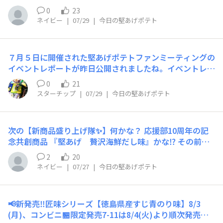
しめていただこうと思ってます💓 堅あげ大好きです💕
ロシャツです🥰 最高に素敵ですね💙💙💙
0
23
ネイビー
|
07/29
|
今日の堅あげポテト
７月５日に開催された堅あげポテトファンミーティングの
イベントレポートが昨日公開されましたね。イベントレポ
ートのほうのコメント欄に書くと長文になってしまうと思
0
21
えたので、おしくもイベントレポートにはのりきらなかっ
スターチップ
|
07/29
|
今日の堅あげポテト
たと思う部分の感想とそれがあっての最近の変化を今日は
書きたいと思います。コメント欄にも書かせて頂きました
が、イベントはまたこういったイベントが開催されたら参
次の【新商品盛り上げ隊✨️】何かな？ 応援部10周年の記
加させて頂きたいと思えるような素晴らしいイベントに思
念共創商品 『堅あげ 贅沢海鮮だし味』かな⁉️ その前に
えました。イベントの詳細の一部を書かせて頂くと７月５
どうしても今、復活してほしい 私の推し💓【ゆず塩レモ
日のイベントでは堅あげポテト応援部の運営チームのかた
2
20
ン味🍋】 こんな超超猛暑になりそうな危険⚠️な夏 なんと
も来られており、これまでの堅あげポテト応援部での活動
ネイビー
|
07/27
|
今日の堅あげポテト
かなりませんかーーーーーー⁉️😆 （何回もしつこくてご
内容からの表彰式をおこなってもらえたのですがそこで入
めんなさい🙏） どうしてもあきらめられなくて😢
賞させて頂くことができました。またイベントレポートの
ほうでも記載されている「クイズ大会」のほうでは私が所
📢新発売‼️匠味シリーズ【徳島県産すじ青のり味】8/3
属させていただいたチームが優勝させて頂くことができま
(月)、コンビニ🏪限定発売7-11は8/4(火)より順次発売！
した。これがあったからだと思うのですが、一部ユーザー