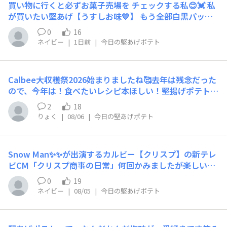
買い物に行くと必ずお菓子売場を チェックする私😊💓 私
指でずっーーーと日本地図🗾をぐるーと してたらいろん
が買いたい堅あげ【うすしお味💙】 もう全部白黒パッケ
な地域にピン📍たってて 楽しくなりました☺️💓🎶 あらた
ージになってて 悲しくなります…😞 棚の上にある在庫の
めて【図鑑】の機能はすごい✨️✨️
0
16
箱まで チェックするようになりました👀‼️ 気持ち的には
ネイビー
|
1日前
|
今日の堅あげポテト
青色パッケージ🟦に 戻るまで買わない！と思ってるけど
うちの在庫ももう少ないし… すごく困ってます😣
Calbee大収穫祭2026始まりましたね🥰去年は残念だった
ので、今年は！食べたいレシピ本ほしい！堅揚げポテトを
せっせと食べて応募しようと思ってます。さて、石油節約
2
18
パックの堅揚げポテトさんシルバー仕様先日、何も考えず
りょく
|
08/06
|
今日の堅あげポテト
に上から3つ購入したら帰宅してポテトチップスのうすし
お味😅一つ入ってました😂よーーーくみないと。Calbee
さんだしいっか。我が家の近くの店、今シルバー堅揚げポ
Snow Man✨️✨️が出演するカルビー【クリスプ】の新テレ
テト堅揚げポテトっの青カラーって推しカラーかも！と感
ビCM「クリスプ商事の日常」何回かみましたが楽しいC
じた瞬間でした😊
Mですね💙🩷Snow Man推し💓の皆様がうらやましいで
0
19
す！私の推し💓もカルビーさんのCMに出てほしいです🥰
ネイビー
|
08/05
|
今日の堅あげポテト
💞