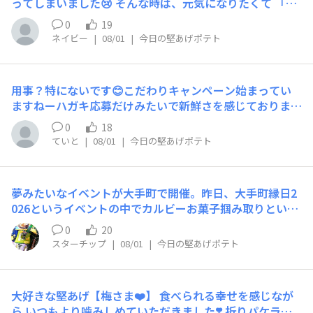
ってしまいました😢 そんな時は、元気になりたくて 『推
し💓』に会いに「ライブ♪DVD」 今、観て堅あげ食べて
0
19
ます🥲 推し💓の笑顔はほんと最高〜🥰💘 堅あげも私に元
ネイビー
|
08/01
|
今日の堅あげポテト
気をくれます💓🎶 どっちも、私にとっては なくてはなら
ない大切な存在です🍀
用事？特にないです😊こだわりキャンペーン始まってい
ますねーハガキ応募だけみたいで新鮮さを感じておりま
す。お休みに入りましたら堅あげタイム楽しみたいなと思
0
18
います✨
ていと
|
08/01
|
今日の堅あげポテト
夢みたいなイベントが大手町で開催。昨日、大手町縁日2
026というイベントの中でカルビーお菓子掴み取りという
イベントが開催されました。ということで堅あげポテト部
0
20
員として参加してきました。画像のようなお菓子プールか
スターチップ
|
08/01
|
今日の堅あげポテト
ら片手でお菓子を掴みあげるというイベント内容でしたが
この日は都内某所で開催されていたゲームイベントに参加
していたことでテンションが上がっていたことに加え、天
大好きな堅あげ【梅さま❤️】 食べられる幸せを感じなが
候によりお菓子掴み取り大会が一時中断されていたという
ら いつもより噛みしめていただきました❣️ 折りパケラン