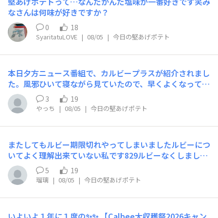
堅あげポテトって…​なんだかんだ塩味が一番好きです笑み
なさんは何味が好きですか？
0
18
SyaritatuLOVE
|
08/05
|
今日の堅あげポテト
本日夕方ニュース番組で、カルビープラスが紹介されまし
た。風邪ひいて寝ながら見ていたので、早くよくなって堅
あげ食べたい！というモチベ頂きました。ありがとう🙏
3
19
やっち
|
08/05
|
今日の堅あげポテト
またしてもルビー期限切れやってしまいましたルビーにつ
いてよく理解出来ていない私です829ルビーなくしました
😰😰大収穫祭始まったとの事どんどん応募していきます‼️
5
19
瑠璃
|
08/05
|
今日の堅あげポテト
いよいよ１年に１度の✨️✨️ 【Calbee大収穫祭2026キャン