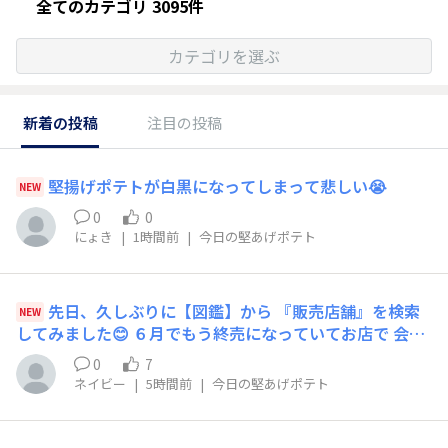
全てのカテゴリ 3095件
カテゴリを選ぶ
新着の投稿
注目の投稿
堅揚げポテトが白黒になってしまって悲しい😭
NEW
0
0
にょき
|
1時間前
|
今日の堅あげポテト
先日、久しぶりに【図鑑】から 『販売店舗』を検索
NEW
してみました😊 ６月でもう終売になっていてお店で 会え
ない堅あげ【梅味】梅さま❤️ 私の大事な大事な推し味の
0
7
１つです😍 うちから離れた行ったことのない お店にピン
ネイビー
|
5時間前
|
今日の堅あげポテト
📍たっててビックリ😳 この超猛暑の夏に、もう１つの推
し味 【ゆず塩レモン味🍋】が悲しいことに 今のところま
だ発売がないから 梅さま❤️探しに行きたくなってます🥰