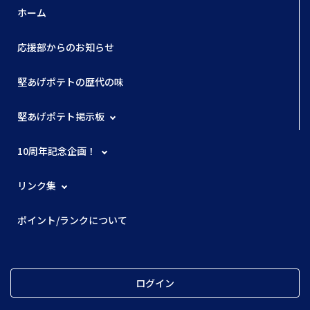
稿もしていこうと今日まで頑張った結果！来月始め頃には
ホーム
１０００ポイントを達成できそうです。まとめになります
が、堅あげポテトには今以上にお菓子界を代表するお菓子
応援部からのお知らせ
になってもらうためにも！カルビー史上１番好きなお菓子
といえる存在になってもらうためにも！応援部の１部員と
堅あげポテトの歴代の味
して応援していきたいと思います。
堅あげポテト掲示板
10周年記念企画！
リンク集
ポイント/ランクについて
ログイン