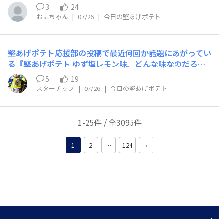
・国産じゃがいもと、徳島県産すじ青のりを使用。・ほた
3
24
からは「キング」という呼び名で呼んで頂くことがあった
ての風味と隠し味の抹茶で青のりの風味とおいしさを引き
おにちゃん
|
07/26
|
今日の堅あげポテト
り、メディアのかたから取材を受けることがありました。
立てた仕立て。・徳島県産すじ青のりの豊かな風味とコク
少し自慢話に見えてしまっているかもしれませんが、私と
深い旨みの味わいが特長。・税込￥224 すじ青のり…とい
してはまたまだ堅あげポテト愛を深めて行かなければなら
うのがあるんですね知らなかった
ないと感じていたり、堅あげポテトは好きな商品ではある
​堅あげポテト応援部の投稿で最近何回か話題にあがってい
のですが、これまでに発売されてきたお菓子のなかでは、
る『堅あげポテト ゆず塩レモン味』どんな味なのだろう
カルビーの歴代商品のなかでは「１番好きな商品」である
か？そもそも食べたことはあっただろうか？とルビープロ
5
19
といえるのだろうか？それを知り合いや友人に胸をはって
グラムの図鑑を見ていると２０２４年に食べていたことが
スターチップ
|
07/26
|
今日の堅あげポテト
伝えられるのだろうか？ と思うところがあったりはして
判明。こういう時に図鑑モードは便利ですね。​
います。そこでイベントで堅あげポテト応援部の運営チー
ムのかたに頂いた２つのことばを思い出しました。「人に
1-25件 / 全3095件
優しく、味に厳しく」「今以上に堅あげポテト応援部を盛
り上げて頂きたい」この言葉を思い出しイベントに参加し
1
2
…
124
›
ての変化がおきます。これまでは思い出したタイミングで
ログインしたり、新商品が販売されたタイミングのみコメ
ントをしていましたが新商品である「焼きとうもろこし」
味が発売されるまでは！その時点で次のランクアップとな
る１０００ポイントに達成するまでは！毎日投稿を続けよ
う、これまでにはしてこなかったような投稿もしていこ
う、もっと自然な気持ちで堅あげポテトと向き合っての投