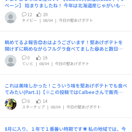
ペーン】 始まりましたね！ 今年は北海道産じゃがいも🥔
に 可愛いオリジナルポーチ👝 ＆じゃがいもレシピ集もつ
12
20
いてくる！ と知り絶対にGETしたいです😆💕 どう応募し
ネイビー
|
08/04
|
今日の堅あげポテト
たら当たるのか？ 当選経験者の方々に教えてほしいです
🙏 とりあえず、 １口（20ルビー）応募してみました😊 ひ
と手間かけてハガキで応募📮 がいいのかな… これから悩
眺めてるよ報告😊おはようございます！堅あげポテトを
める日々が続きそうです😆
開けずに眺めながらフルグラ食べてました😆あと数日で
お盆に入るので楽しみにしております✨眺めている内に収
0
19
穫祭の告知が！なんとも嬉しい限りです🎊
ていと
|
08/04
|
今日の堅あげポテト
これは美味しかった！こういう味を堅あげポテトでも食べ
てみたい(Part.1)【※この投稿ではCalbeeさんで販売さ
れている、もしくは販売されていた商品のフレーバーをも
0
14
しも堅あげポテトで実現したら？について語る内容です
スターチップ
|
08/04
|
今日の堅あげポテト
※】現在Calbeeさんより期間限定で販売されているKFC
とのコラボ商品「グリーンホットウィング」味。こちらお
そらく数量限定販売となっているのか？あまり近所では見
8月に入り、１年で１番暑い時期です☀️ 私の地域では、今
かけなかったんですが、昨日ようやく購入できまして食べ