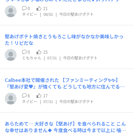
ことや、夏の野外イベントだったことで私の足が虫にささ
キング🌟 １つ上がって３位🥉になりました！ もうお店で
れるということが重なったことで・・・【完全な本気モー
0
21
は見かけないので ストック分で１位になりたいです🥰
ドになってしまった私は】おそらく過去最高記録？を記録
ネイビー
|
08/01
|
今日の堅あげポテト
するような数を達成。↑※もしもカルビーのスタッフさん
がこの投稿を見てくれていたとしたら上記のような状況が
ありましたが、すいませんでしたと書いておきます。お菓
堅あげポテト焼きとうもろこし味がなかなか美味しかっ
子掴み取り大会は盛り上がっていたように思えるので、ま
た！リピだな
たどこかで開催してもらいたいと思いました。大手町で開
0
15
催されたカルビーお菓子掴み取り大会の様子「※画像はぼ
ともちゃん
|
07/31
|
今日の堅あげポテト
かしをいれております※」
Calbee本社で開催された 【ファンミーティング✨️✨️】
『堅あげ愛💖』が強くても どうしても地方に住んでる私
なんて 残念ながらなかなか東京には行けません 参加され
6
17
た方、うらやましいです☺️ でもその日の様子を見せても
ネイビー
|
07/31
|
今日の堅あげポテト
らい お裾分けしてもらいました❣️ 私だったら 巨大な【Cal
beeのロゴ】見ただけで もうテンションが爆上がりして
緊張して恥ずかしくなって 集合写真撮影はできないと思
あらためて… 大好きな【堅あげ】を食べられること こん
います🫣 １番いいなぁ～💓と思ったのは スタッフの皆さ
な幸せはありません🍀 今度食べる時は今まで以上に 噛み
んが着てた 胸に「堅あげポテト」と入った ネイビーのポ