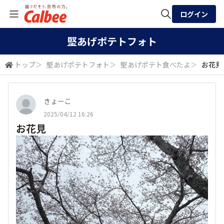
ログイン
全体検索
堅あげポテトフォト
トップ
＞
堅あげポテトフォト
＞
堅あげポテト食べたよ
＞
お花見
検索
きょーこ
2025/04/12 16:26
お花見