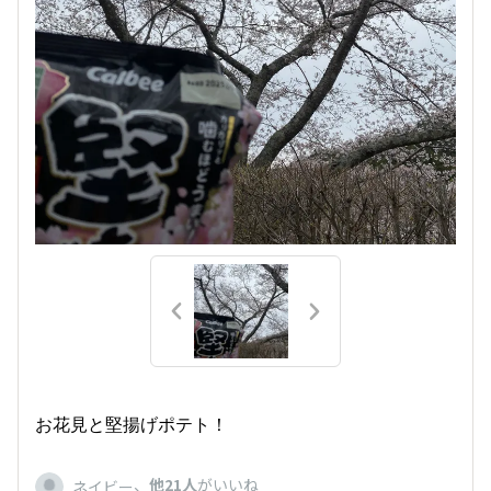
お花見と堅揚げポテト！
、
他21人
がいいね
ネイビー