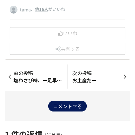
、
他16人
がいいね
tama
いいね
共有する
前の投稿
次の投稿
塩わさび味、一足早く試食！
お土産だー
コメントする
1
件の返信