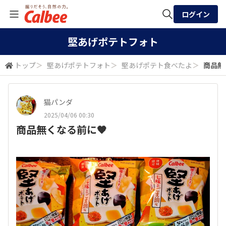
ログイン
全体検索
堅あげポテトフォト
トップ
＞
堅あげポテトフォト
＞
堅あげポテト食べたよ
＞
商品無
検索
猫パンダ
2025/04/06 00:30
商品無くなる前に🧡