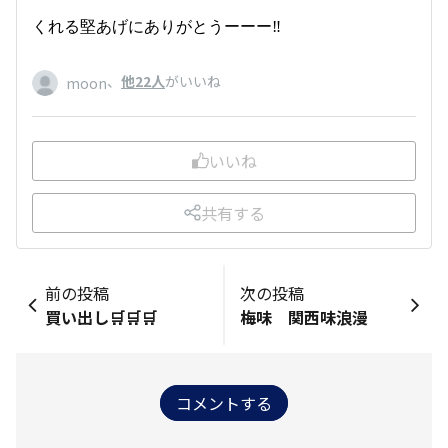
くれる堅あげにありがとうーーー‼️
、
他22人
がいいね
moon
いいね
共有する
前の投稿
次の投稿
買い出し🛒🛒🛒
梅味 関西味浪漫
コメントする