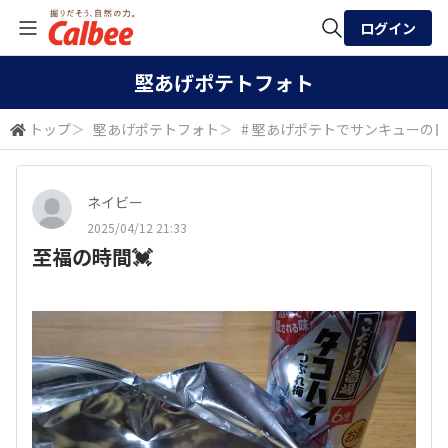
ログイン
全体検索
堅あげポテトフォト
トップ
＞
堅あげポテトフォト
＞
# 堅あげポテトでサンキューの日
検索
ネイビー
2025/04/12 21:33
至福の時間💓