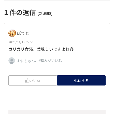
1
件の返信
(新着順)
ぽてと
2025/04/15 22:51
ガリガリ食感、美味しいですよね😋
、
他3人
がいいね
おにちゃん
いいね
返信する