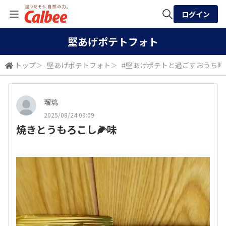
ログイン
全体検索
堅あげポテトフォト
トップ
＞
堅あげポテトフォト
＞
#堅あげポテトと過ごすおうち時
検索
瑠璃
2025/08/24 09:09
焼きとうもろこし🌽味