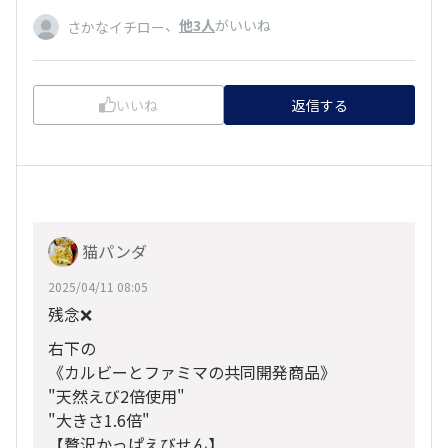
、
他3人
がいいね
さかなイチロー
いいね
返信する
猫パンダ
2025/04/11 08:05
残念❌
右下の
《カルビーとファミマの共同開発商品》
"天然えび2倍使用"
"大きさ1.6倍"
【贅沢かっぱえびせん】