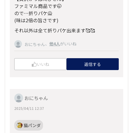
ファミマル商品です🤭
ので…折りパケ🙅
(味は2倍の旨さです)
それ以外は全て折りパケ出来ます🥰🥰
、
他4人
がいいね
おにちゃん
いいね
返信する
おにちゃん
2025/04/11 12:37
猫パンダ