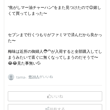
”焦がしマー油チャーハン"をまた見つけたので😉嬉し
くて買ってしまった〜
セブンまで行くつもりがファミマで済んだから良かっ
た〜
梅味は近所の御婦人🧑‍🦳が入荷すると全部購入してし
まうみたいで直ぐに無くなってしまうのだそうで〜
😂😂見た事無い💦
、
他20人
がいいね
tama
いいね
共有する