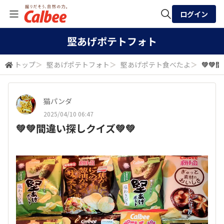
ログイン
全体検索
堅あげポテトフォト
トップ
＞
堅あげポテトフォト
＞
堅あげポテト食べたよ
＞
💚💚
検索
猫パンダ
2025/04/10 06:47
💚💚間違い探しクイズ💚💚