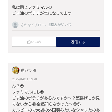
私は同じファミマルの
ごま油のポテチが気になってます
、
他3人
がいいね
さかなイチロー
いいね
返信する
猫パンダ
2025/04/11 19:28
ん？😶
ファミマルにも😀
ごま油のポテチがあるんですか〜？堅揚げしか見
てないから😂全然知らなかった〜😄💦
カルビーので大袋の外国製みたいなシャレたのあ