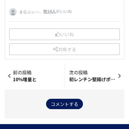
、
他24人
がいいね
まなふぃー
いいね
共有する
前の投稿
次の投稿
10％増量と
初レンチン堅揚げポテト
コメントする