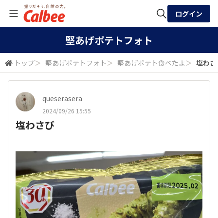
ログイン
全体検索
堅あげポテトフォト
トップ
＞
堅あげポテトフォト
＞
堅あげポテト食べたよ
＞
塩わさ
検索
queserasera
2024/09/26 15:55
塩わさび