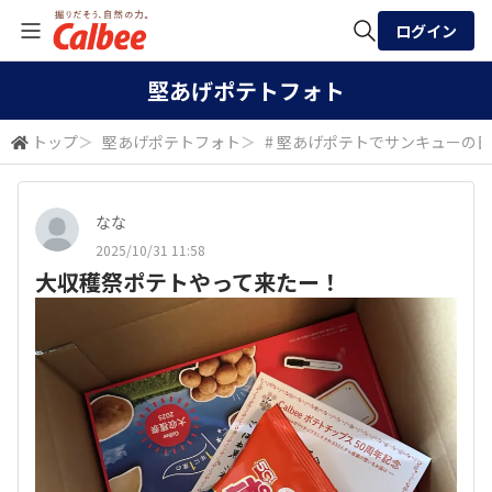
ログイン
全体検索
堅あげポテトフォト
トップ
＞
堅あげポテトフォト
＞
# 堅あげポテトでサンキューの日
検索
なな
2025/10/31 11:58
大収穫祭ポテトやって来たー！