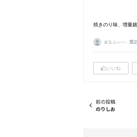
焼きのり味、増量
、
他2
まなふぃー
いいね
前の投稿
のりしお