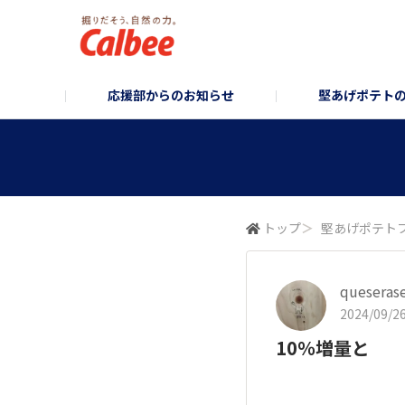
応援部からのお知らせ
堅あげポテト
堅あげポテト企画部
お知らせ/企画のご案内
堅あげポテトブランドサイト
堅あげポテトフォ
コーポレ
トップ
＞
堅あげポテト
queseras
2024/09/26
10％増量と