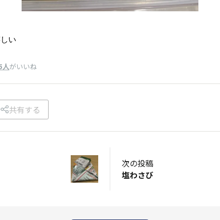
嬉しい
5人
がいいね
共有する
次の投稿
塩わさび