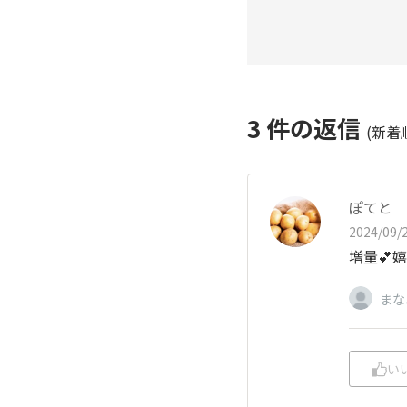
3
件の返信
(新着
ぽてと
2024/09/2
増量💕
まな
い