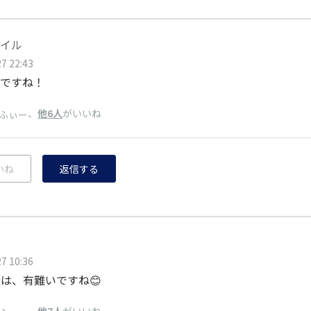
イル
7 22:43
ですね！
、
他6人
がいいね
ふぃー
いね
返信する
7 10:36
量は、有難いですね😊
、
他7人
がいいね