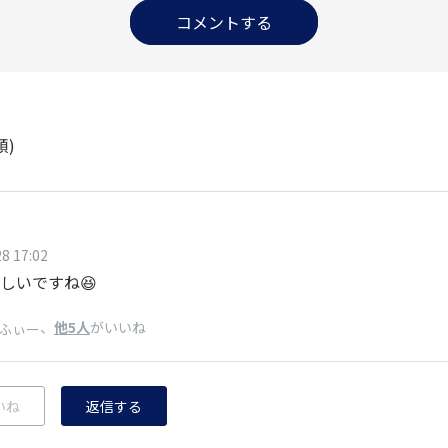
コメントする
順)
8 17:02
嬉しいですね😆
、
他5人
がいいね
ふぃー
いね
返信する