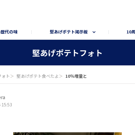
の歴代の味
堅あげポテト掲示板
10
ト
ートサイト
部員トーク部屋
オンラインショップ
堅あげポテトフォト
フォト
＞
堅あげポテト食べたよ
＞
10％増量と
era
 15:53