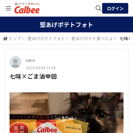
ログイン
全体検索
堅あげポテトフォト
トップ
＞
堅あげポテトフォト
＞
堅あげポテト食べたよ
＞
七味×ご
検索
saco
2025/04/08 19:18
七味×ごま油🫶🏻