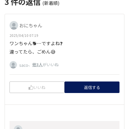
3
件の返信
(新着順)
おにちゃん
2025/04/10 07:19
ワンちゃん🐕️…ですよね❓️
違ってたら、ごめん😅
、
他3人
がいいね
saco
いいね
返信する