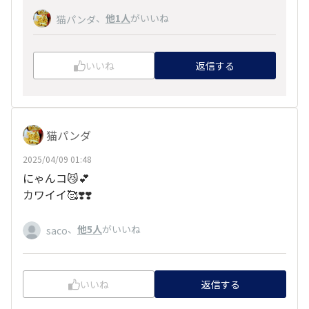
、
他1人
がいいね
猫パンダ
いいね
返信する
猫パンダ
2025/04/09 01:48
にゃんコ😼💕
カワイイ🥰❣️❣️
、
他5人
がいいね
saco
いいね
返信する