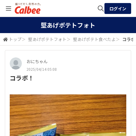
ログイン
全体検索
堅あげポテトフォト
トップ
＞
堅あげポテトフォト
＞
堅あげポテト食べたよ
＞
コラボ
検索
おにちゃん
2025/04/14 05:08
コラボ！