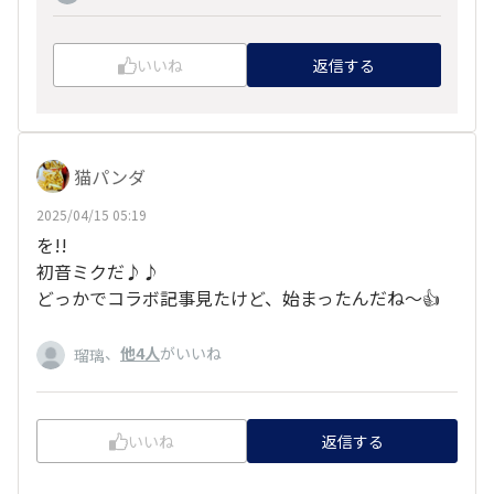
いいね
返信する
猫パンダ
2025/04/15 05:19
を!!
初音ミクだ♪♪
どっかでコラボ記事見たけど、始まったんだね～︎︎👍
、
他4人
がいいね
瑠璃
いいね
返信する