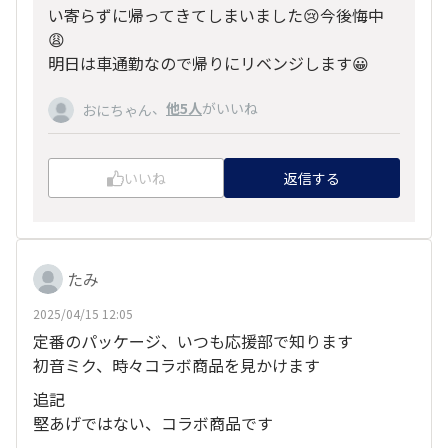
い寄らずに帰ってきてしまいました😢今後悔中
😩
明日は車通勤なので帰りにリベンジします😀
、
他5人
がいいね
おにちゃん
いいね
返信する
たみ
2025/04/15 12:05
定番のパッケージ、いつも応援部で知ります
初音ミク、時々コラボ商品を見かけます
追記
堅あげではない、コラボ商品です