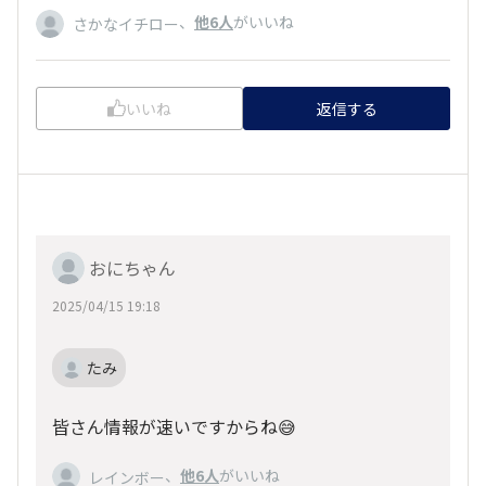
、
他6人
がいいね
さかなイチロー
いいね
返信する
おにちゃん
2025/04/15 19:18
たみ
皆さん情報が速いですからね😅
、
他6人
がいいね
レインボー