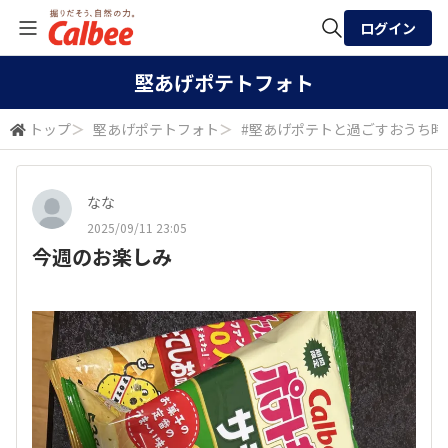
ログイン
全体検索
堅あげポテトフォト
トップ
＞
堅あげポテトフォト
＞
#堅あげポテトと過ごすおうち時
検索
なな
2025/09/11 23:05
今週のお楽しみ