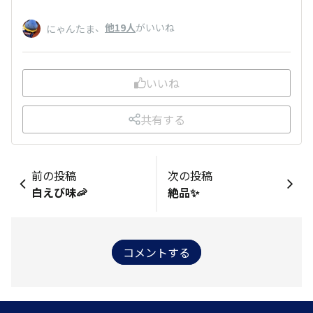
、
他19人
がいいね
にゃんたま
いいね
共有する
前の投稿
次の投稿
白えび味🦐
絶品✨
コメントする