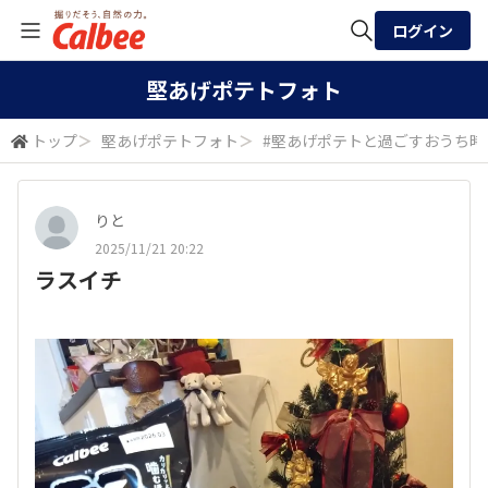
ログイン
全体検索
堅あげポテトフォト
トップ
＞
堅あげポテトフォト
＞
#堅あげポテトと過ごすおうち時
検索
りと
2025/11/21 20:22
ラスイチ