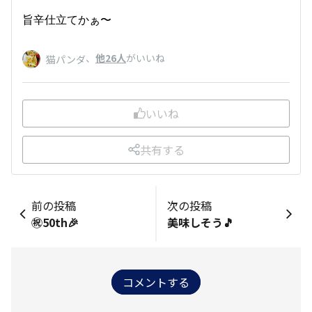
旨辛仕立てかぁ〜
、
他26人
がいいね
猫パンダ
いいね
共有する
前の投稿
次の投稿
㊗️50th🎉
美味しそう🎵
コメントする