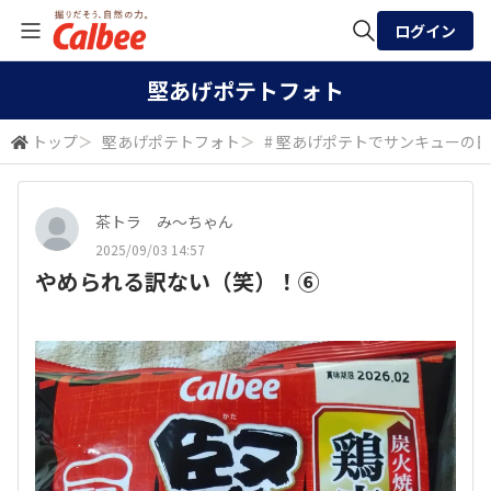
ログイン
全体検索
堅あげポテトフォト
トップ
＞
堅あげポテトフォト
＞
# 堅あげポテトでサンキューの日
検索
茶トラ み〜ちゃん
2025/09/03 14:57
やめられる訳ない（笑）！⑥