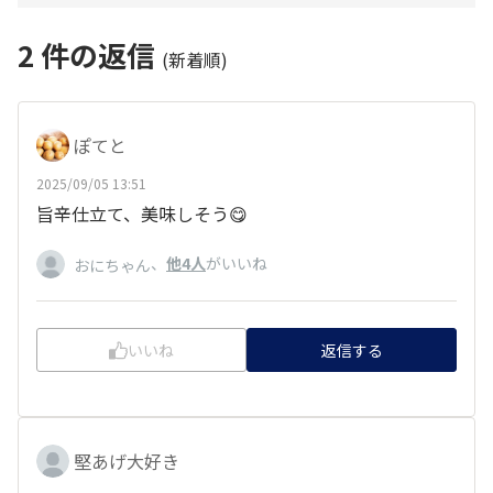
2
件の返信
(新着順)
ぽてと
2025/09/05 13:51
旨辛仕立て、美味しそう😋
、
他4人
がいいね
おにちゃん
いいね
返信する
堅あげ大好き