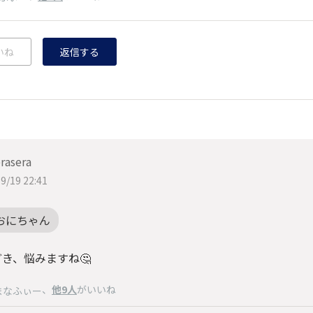
いね
返信する
rasera
9/19 22:41
おにちゃん
き、悩みますね🤔
、
他9人
がいいね
まなふぃー