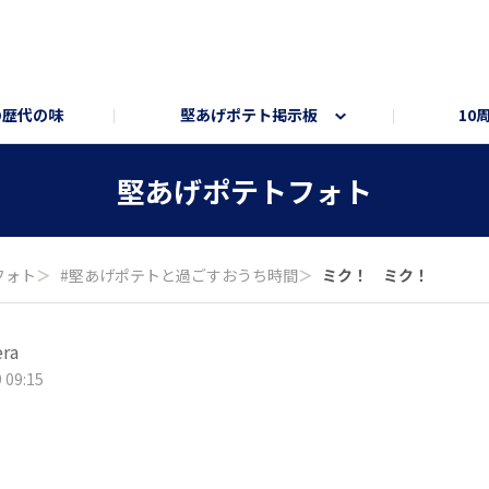
の歴代の味
堅あげポテト掲示板
10
ト
ートサイト
部員トーク部屋
オンラインショップ
堅あげポテトフォト
フォト
＞
#堅あげポテトと過ごすおうち時間
＞
ミク！ ミク！
era
 09:15