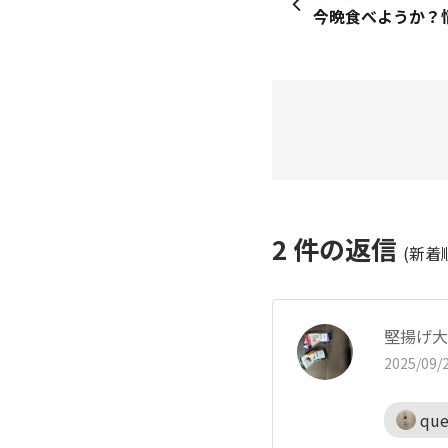
今晩食べようか？悩
2
件の返信
(新着
堅揚げ大
2025/09/2
que