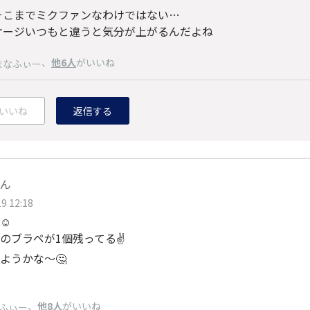
そこまでミクファンなわけではない…
ケージいつもと違うと気分が上がるんだよね
、
他6人
がいいね
まなふぃー
いいね
返信する
ん
9 12:18
☺️
のブラペが1個残ってる✌️
ようかな〜🤔
、
他8人
がいいね
ふぃー