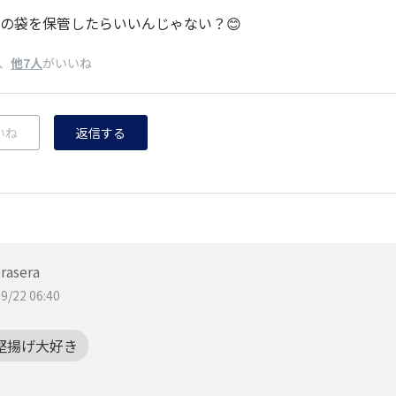
の袋を保管したらいいんじゃない？😊
、
他7人
がいいね
いね
返信する
rasera
9/22 06:40
堅揚げ大好き