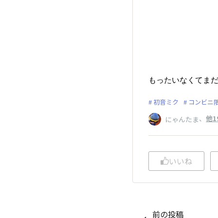
もったいなくてま
初音ミク
コンビニ
、
他1
にゃんたま
いいね
前の投稿