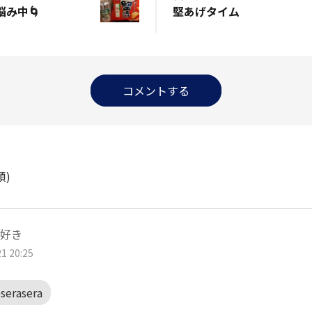
み中🌀
堅あげタイム
コメントする
順)
好き
1 20:25
serasera