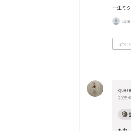
一生ミク
瑠璃
い
quese
2025/0
だね