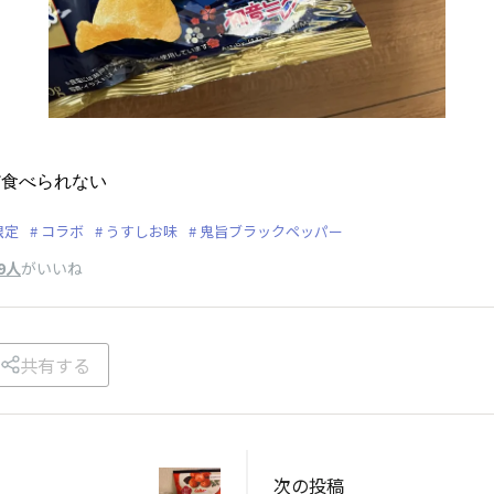
だ食べられない
限定
コラボ
うすしお味
鬼旨ブラックペッパー
9人
がいいね
共有する
次の投稿