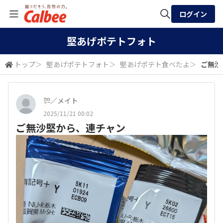
ログイン
全体検索
堅あげポテトフォト
トップ
＞
堅あげポテトフォト
＞
堅あげポテト食べたよ
＞
ご無沙
検索
㌍／メイト
2025/11/21 00:02
ご無沙堅から、連チャン