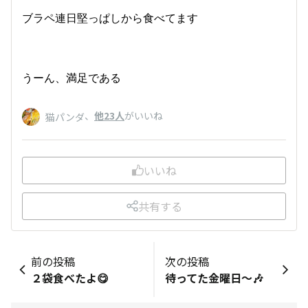
ブラペ連日堅っぱしから食べてます
うーん、満足である
、
他23人
がいいね
猫パンダ
いいね
共有する
前の投稿
次の投稿
２袋食べたよ😋
待ってた金曜日〜🎶