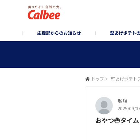
応援部からのお知らせ
堅あげポテト
堅あげポテト企画部
お知らせ/企画のご案内
堅あげポテトブランドサイト
堅あげポテトフォ
コーポレ
トップ
＞
堅あげポテト
瑠璃
2025/09/07
おやつ🍟タイム