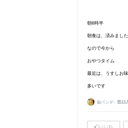
朝6時半
朝食は、済みまし
なので今から
おやつタイム
最近は、うすしお
多いです
、
他23
猫パンダ
いいね