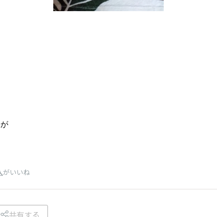
た
味が
人
がいいね
共有する