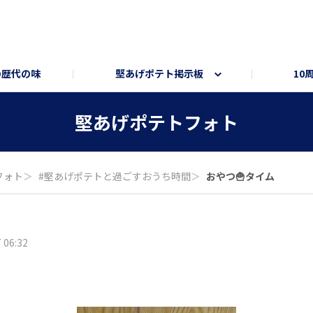
の歴代の味
堅あげポテト掲示板
10
ト
ートサイト
部員トーク部屋
オンラインショップ
堅あげポテトフォト
フォト
＞
#堅あげポテトと過ごすおうち時間
＞
おやつ🍟タイム
 06:32