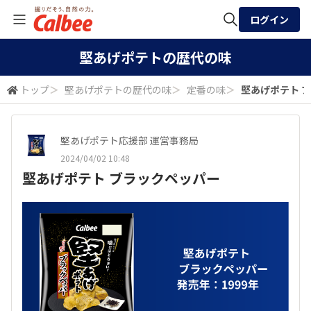
ログイン
全体検索
堅あげポテトの歴代の味
トップ
＞
堅あげポテトの歴代の味
＞
定番の味
＞
堅あげポテト 
検索
堅あげポテト応援部 運営事務局
2024/04/02 10:48
堅あげポテト ブラックペッパー