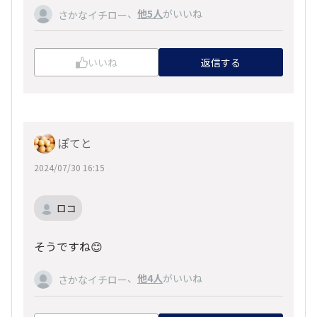
、
他5人
がいいね
さかなイチロー
いいね
返信する
ぽてと
2024/07/30 16:15
ロコ
そうですね😊
、
他4人
がいいね
さかなイチロー