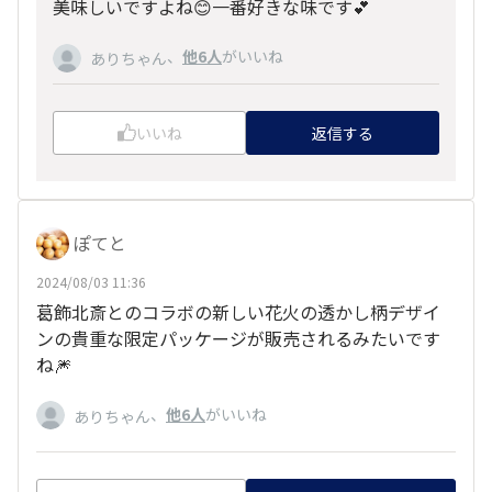
美味しいですよね😊一番好きな味です💕
、
他6人
がいいね
ありちゃん
いいね
返信する
ぽてと
2024/08/03 11:36
葛飾北斎とのコラボの新しい花火の透かし柄デザイ
ンの貴重な限定パッケージが販売されるみたいです
ね🎆
、
他6人
がいいね
ありちゃん