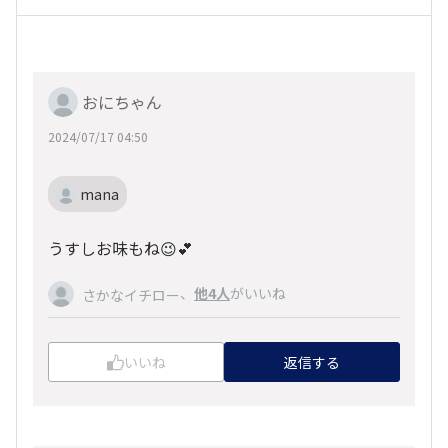
おにちゃん
2024/07/17 04:50
mana
うすしお味もね😉💕
、
他4人
がいいね
さかなイチロー
いいね
返信する