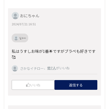
おにちゃん
2024/07/21 16:51
いー
私はうすしお味が1番🌟ですがブラペも好きです
🥰
、
他7人
がいいね
さかなイチロー
いいね
返信する