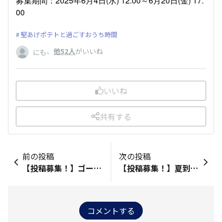
募集期間：2025年6月4日(水) 12:00～6月20日(金) 17:
00
堅あげポテトと過ごすおうち時間
、
他52人
がいいね
にも
いいね
共有する
前の投稿
次の投稿
【投稿募集！】ゴールデンウィークは堅あげポテトと何をする？？
【投稿募集！】夏到来！堅あげポテトとどこへ行きたい？
コメントする