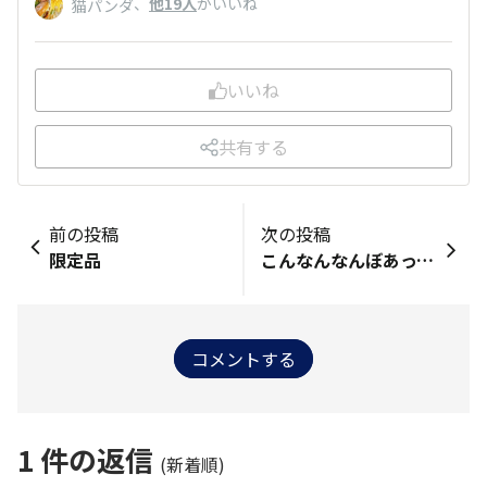
、
他19人
がいいね
猫パンダ
いいね
共有する
前の投稿
次の投稿
限定品
こんなんなんぼあってもええですからね❗️
コメントする
1
件の返信
(新着順)