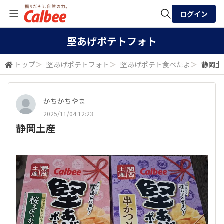
ログイン
全体検索
堅あげポテトフォト
トップ
＞
堅あげポテトフォト
＞
堅あげポテト食べたよ
＞
静岡土
検索
かちかちやま
2025/11/04 12:23
静岡土産