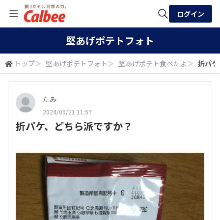
ログイン
全体検索
堅あげポテトフォト
トップ
＞
堅あげポテトフォト
＞
堅あげポテト食べたよ
＞
折パケ
検索
たみ
2024/09/21 11:57
折パケ、どちら派ですか？