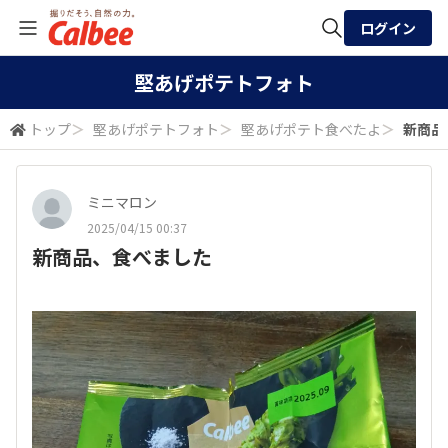
ログイン
全体検索
堅あげポテトフォト
トップ
＞
堅あげポテトフォト
＞
堅あげポテト食べたよ
＞
新商品
検索
ミニマロン
2025/04/15 00:37
新商品、食べました