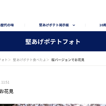
の歴代の味
堅あげポテト掲示板
10
ト
ートサイト
部員トーク部屋
オンラインショップ
堅あげポテトフォト
フォト
＞
堅あげポテト食べたよ
＞
桜バージョンでお花見
 11:51
お花見