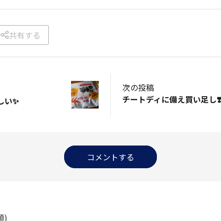
共有する
次の投稿
チートディに備え買い足し❣
しい✨
コメントする
順)