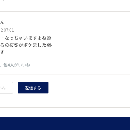
ん
2 07:01
…なっちゃいますよね😅
ろの桜🌸がボケました😂
す
、
他4人
がいいね
いね
返信する