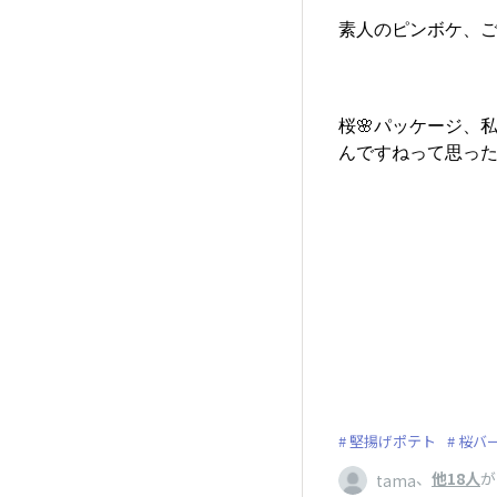
素人のピンボケ、ご
桜🌸パッケージ、
んですねって思った
堅揚げポテト
桜バー
、
他18人
が
tama