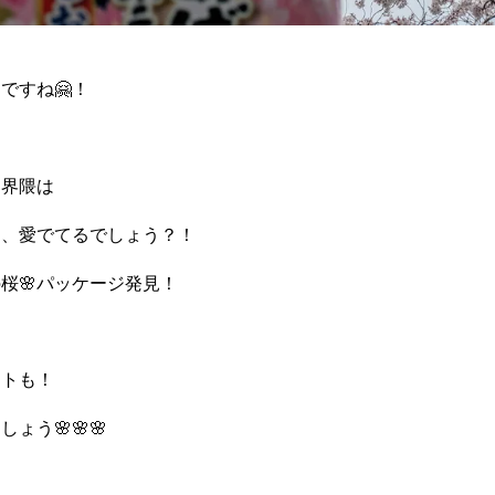
ですね🤗！
部界隈は
ト、愛でてるでしょう？！
桜🌸パッケージ発見！
テトも！
ょう🌸🌸🌸