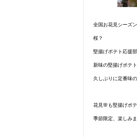
全国お花見シーズン
桜？
堅揚げポテト応援
新味の堅揚げポテ
久しぶりに定番味の
花見🌸も堅揚げポ
季節限定、楽しみまし