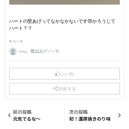
ハートの堅あげってなかなかないです😞かろうじて
ハート？？
ハート
、
他22人
がいいね
miu
いいね
共有する
前の投稿
次の投稿
元気でるな〜
初！濃厚焼きのり味