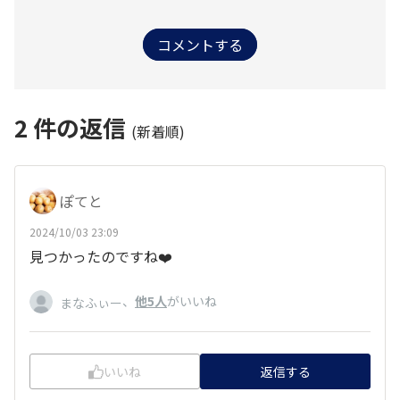
コメントする
2
件の返信
(新着順)
ぽてと
2024/10/03 23:09
見つかったのですね❤️
、
他5人
がいいね
まなふぃー
いいね
返信する