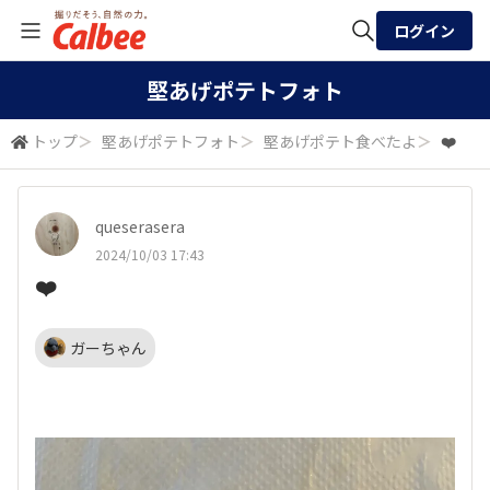
ログイン
全体検索
堅あげポテトフォト
トップ
＞
堅あげポテトフォト
＞
堅あげポテト食べたよ
＞
❤️
検索
queserasera
2024/10/03 17:43
❤️
ガーちゃん