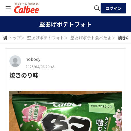
ログイン
全体検索
堅あげポテトフォト
トップ
＞
堅あげポテトフォト
＞
堅あげポテト食べたよ
＞
焼きの
検索
nobody
2025/04/06 20:46
焼きのり味