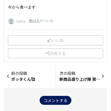
今から食べます
、
他13人
がいいね
tama
いいね
共有する
前の投稿
次の投稿
ポッタくん🥰
新商品盛り上げ隊 第6弾 当選🎊
コメントする