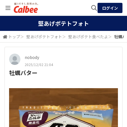
ログイン
全体検索
堅あげポテトフォト
トップ
＞
堅あげポテトフォト
＞
堅あげポテト食べたよ
＞
牡蠣バ
検索
nobody
2025/12/02 21:04
牡蠣バター