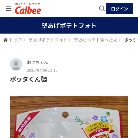
ログイン
全体検索
堅あげポテトフォト
トップ
＞
堅あげポテトフォト
＞
堅あげポテト食べたよ
＞
ポッタ
検索
おにちゃん
2025/04/06 19:15
ポッタくん🥰