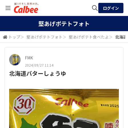
ログイン
全体検索
堅あげポテトフォト
トップ
＞
堅あげポテトフォト
＞
堅あげポテト食べたよ
＞
北海道
検索
FMK
2024/09/27 11:14
北海道バターしょうゆ