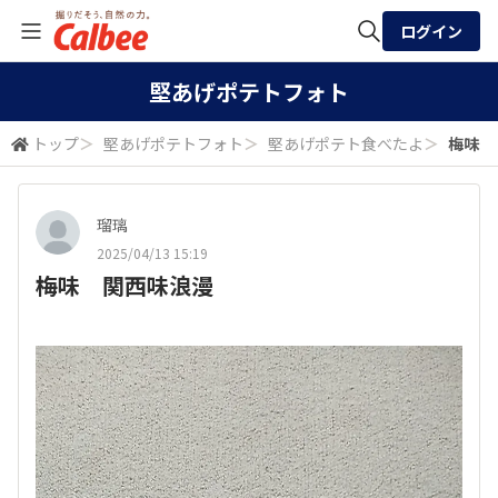
ログイン
全体検索
堅あげポテトフォト
トップ
＞
堅あげポテトフォト
＞
堅あげポテト食べたよ
＞
梅味 
検索
瑠璃
2025/04/13 15:19
梅味 関西味浪漫