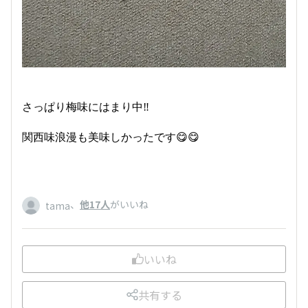
さっぱり梅味にはまり中‼️
関西味浪漫も美味しかったです😋😋
、
他17人
がいいね
tama
いいね
共有する