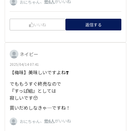
、
他6人
がいいね
おにちゃん
いいね
返信する
ネイビー
2025/04/14 07:41
【梅味】美味しいですよね❣️
でももうすぐ終売なので
『すっぱ組』としては
寂しいです🥺
買いだめしなきゃ…ですね！
、
他6人
がいいね
おにちゃん