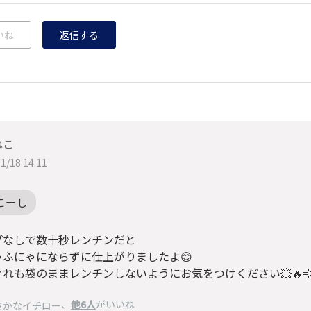
いね
返信する
ねこ
1/18 14:11
こーし
プなしで数十秒レンチンだと
ゃふにゃにならずに仕上がりましたよ😊
れも袋のままレンチンしないようにお気をつけください💥🔥
、
他6人
がいいね
さかなイチロー