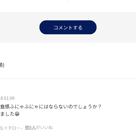
コメントする
順)
8 01:09
食感ふにゃふにゃにはならないのでしょうか？
ました😁
、
他5人
がいいね
なイチロー