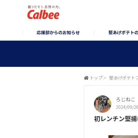
応援部からのお知らせ
堅あげポテト
堅あげポテト企画部
お知らせ/企画のご案内
堅あげポテトブランドサイト
堅あげポテトフォ
コーポレ
トップ
＞
堅あげポテト
ろじねこ
2024/09/26
初レンチン堅揚