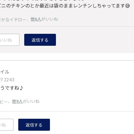
ビニのチキンのとか最近は袋のままレンチンしちゃってます😅
、
他6人
がいいね
さかなイチロー
いいね
返信する
イル
7 22:43
うですね♪
、
他9人
がいいね
ビー
いね
返信する