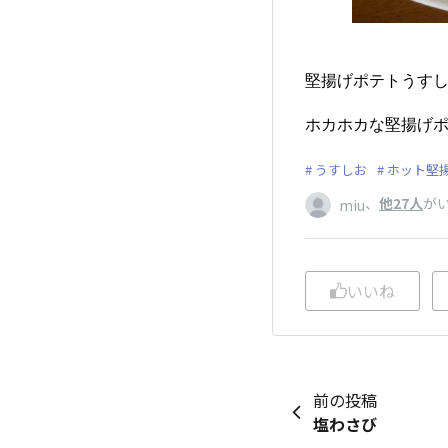
堅揚げポテトうすし
ホカホカな堅揚げ
うすしお
ホット堅
、
他27人
が
miu
いいね
前の投稿
塩わさび