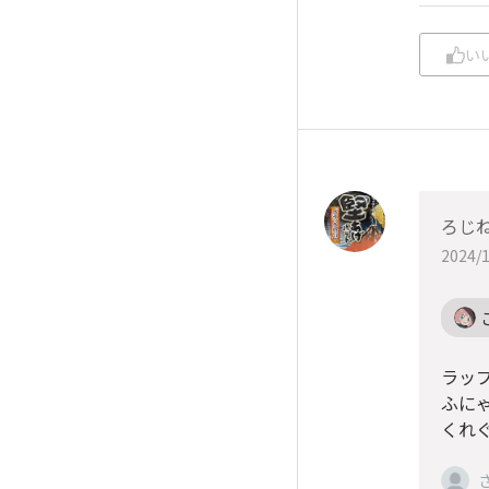
い
ろじ
2024/1
ラッ
ふに
くれぐ