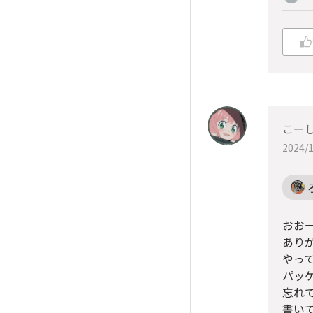
こー
2024/1
おお
あり
やっ
パッ
忘れ
書い