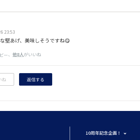
6 23:53
な堅あげ、美味しそうですね😋
、
他8人
がいいね
ビー
いね
返信する
10周年記念企画！