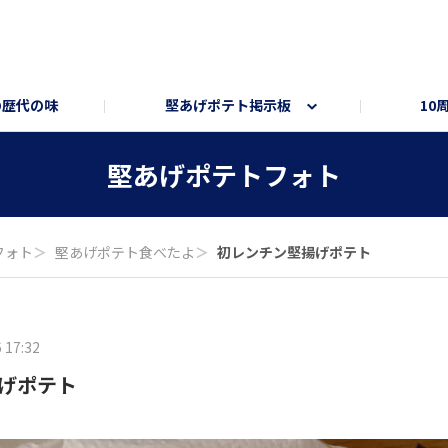
の歴代の味
堅あげポテト掲示板
10
ト
ートサイト
部員トーク部屋
オンラインショップ
堅あげポテトフォト
フォト
＞
堅あげポテト食べたよ
＞
初レンチン堅揚げポテト
 17:32
げポテト