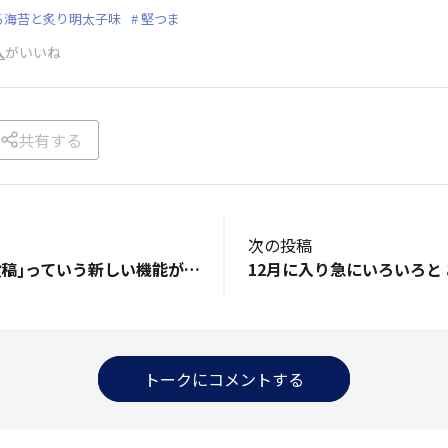
る海苔と炙り明太子味
堅つま
人
がいいね
共有する
次の投稿
｢前の投稿｣｢次の投稿｣っていう新しい機能ができてますね。 ちょっとご無沙汰していて、たまった皆さんの投稿を拝見する時に、便利ですね✨
トークにコメントする