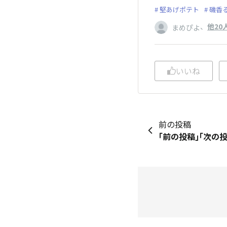
堅あげポテト
磯香
、
他20
まめぴよ
いいね
前の投稿