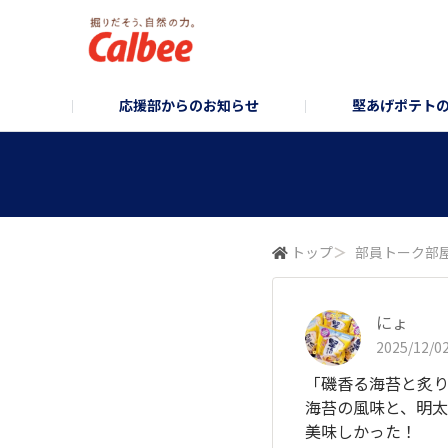
応援部からのお知らせ
堅あげポテト
堅あげポテト企画部
お知らせ/企画のご案内
堅あげポテトブランドサイト
堅あげポテトフォ
コーポレ
トップ
＞
部員トーク部
にょ
2025/12/02
「磯香る海苔と炙
海苔の風味と、明太
美味しかった！