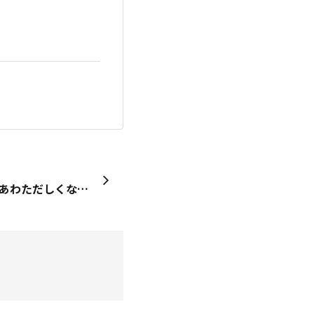
12月に入り急にいろいろと あわただしくなってきました😳 お歳暮🎁 クリスマス🎄 お正月🎍 以前から熱望してますが その時々に見合った味がセレクトされた 特別感✨️ある【堅あげ詰合せギフト🎁】 あったらいろんなシーンで楽しめると 思います💓