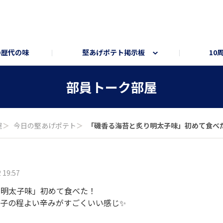
の歴代の味
堅あげポテト掲示板
10
ト
ートサイト
部員トーク部屋
オンラインショップ
部員トーク部屋
屋
＞
今日の堅あげポテト
＞
「磯香る海苔と炙り明太子味」初めて食べた！ 
 19:57
り明太子味」初めて食べた！
子の程よい辛みがすごくいい感じ✨