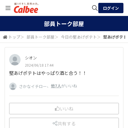
ログイン
全体検索
部員トーク部屋
トップ
＞
部員トーク部屋
＞
今日の堅あげポテト
＞
堅あげポテト
検索
シオン
2024/06/18 17:44
堅あげポテトはやっぱり酒と合う！！
、
他7人
がいいね
さかなイチロー
いいね
共有する