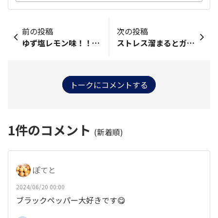
前の投稿
次の投稿
ゆず塩レモン味！！！ 🍋‍🟩柑橘類🍋の爽やかさ！ めちゃめちゃハッピーです！
ストレス溜まるとガリガリしたくなり堅揚げポテトとカフェオレでストレス発散してます。フレーバーもハズレないので気分で選べるので気に入ってます‼︎
トークにコメントする
1
件のコメント
(新着順)
ぽてと
2024/06/20 00:00
ブラックペッパー大好きです😋