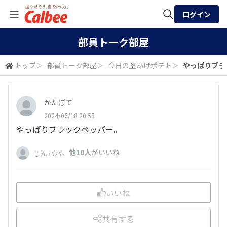
ログイン
全体検索
部員トーク部屋
トップ
＞
部員トーク部屋
＞
今日の堅あげポテト
＞
やっぱりブラ
検索
かたぽて
2024/06/18 20:58
やっぱりブラックペッパー。
、
他10人
がいいね
じんパパ
いいね
共有する