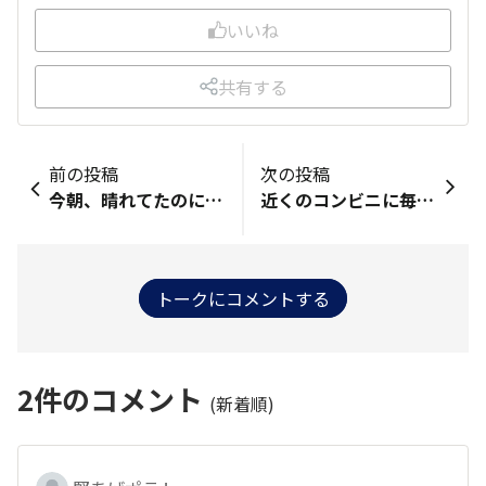
いいね
共有する
前の投稿
次の投稿
今朝、晴れてたのに突然の雨☔ 外を見ると虹🌈が！！ それだけで幸せな気持ちに💕 虹🌈には不思議なパワーが ありますね〜✨️ 良いことありますように…☺️
近くのコンビニに毎週堅あげポテト新商品が更新されるところがある！絶対店員に堅あげポテトファンいるでしょ！
トークにコメントする
2
件のコメント
(新着順)