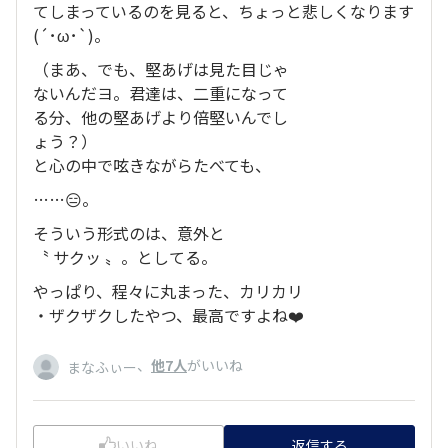
てしまっているのを見ると、ちょっと悲しくなります
(´･ω･`)。
（まあ、でも、堅あげは見た目じゃ
ないんだヨ。君達は、二重になって
る分、他の堅あげより倍堅いんでし
ょう？）
と心の中で呟きながらたべても、
……😑。
そういう形式のは、意外と
〝 サクッ 〟。としてる。
やっぱり、程々に丸まった、カリカリ
・ザクザクしたやつ、最高ですよね❤️
、
他7人
がいいね
まなふぃー
いいね
返信する