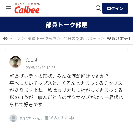
ログイン
全体検索
部員トーク部屋
トップ
＞
部員トーク部屋
＞
今日の堅あげポテト
＞
堅あげポテトの
検索
たこす
2025/10/28 18:35
堅あげポテトの形状、みんな何が好きですか？
平べったいチップスと、くるんと丸まってるチップス
がありますよね！私はカリカリに揚がって丸まってる
形のほうが、噛んだときのザクザク感がより一層感じ
られて好きです！
、
他16人
がいいね
おにちゃん