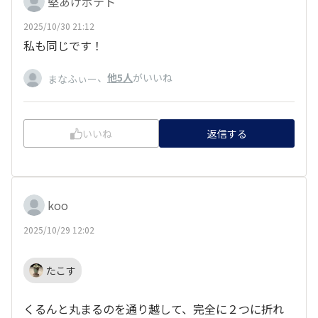
堅あげポテト
2025/10/30 21:12
私も同じです！
、
他5人
がいいね
まなふぃー
いいね
返信する
koo
2025/10/29 12:02
たこす
くるんと丸まるのを通り越して、完全に２つに折れ