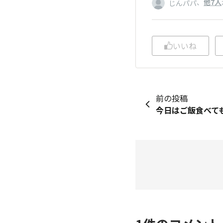
、
他7人
じんパパ
いいね
前の投稿