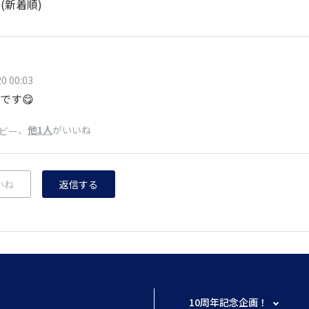
ト
(新着順)
0 00:03
です😋
、
他1人
がいいね
ビー
いね
返信する
10周年記念企画！