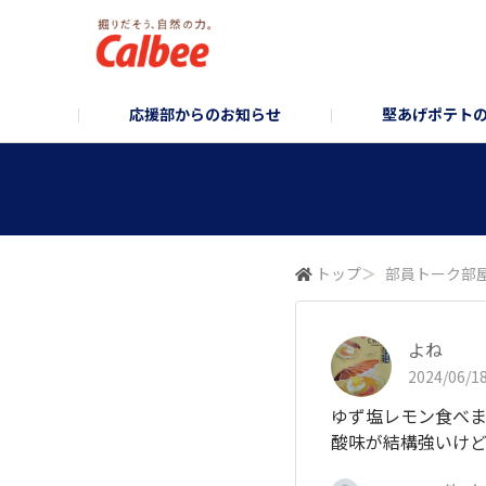
応援部からのお知らせ
堅あげポテト
堅あげポテト企画部
お知らせ/企画のご案内
堅あげポテトブランドサイト
堅あげポテトフォ
コーポレ
トップ
＞
部員トーク部
よね
2024/06/18
ゆず塩レモン食べ
酸味が結構強いけど