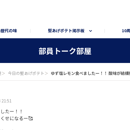
の歴代の味
堅あげポテト掲示板
10
ト
ートサイト
部員トーク部屋
オンラインショップ
部員トーク部屋
屋
＞
今日の堅あげポテト
＞
ゆず塩レモン食べましたー！！ 酸味が結構強い
 21:51
ましたー！！
くせになるー🥰