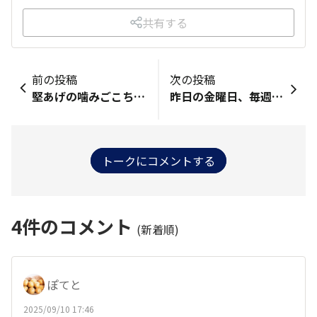
共有する
前の投稿
次の投稿
堅あげの噛みごこちは唯一無二
昨日の金曜日、毎週楽しみにしてる わが家の【チートディ🥂】のはず でしたが… まさか！まさか！！の体調不良😷 制限なしの『堅あげ三昧💗』は おあずけになってしまいました😭 つくづく思ったのは、 元気に大好きな堅あげを食べれる ことは本当に幸せなこと🍀なんだと 痛感させられました😆 早く食べたい❣️
トークにコメントする
4
件のコメント
(新着順)
ぽてと
2025/09/10 17:46