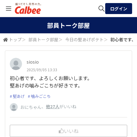
ログイン
全体検索
部員トーク部屋
トップ
＞
部員トーク部屋
＞
今日の堅あげポテト
＞
初心者です、よ
検索
siosio
2025/09/05 13:33
初心者です、よろしくお願いします。
堅あげの噛みごこちが好きです。
堅あげ
噛みごこち
、
他27人
がいいね
おにちゃん
いいね