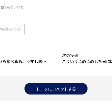
、
他5人
がいいね
共有する
次の投稿
なんだかんだいろいろ食べるも、うすしお味に戻ってくる
トークにコメントする