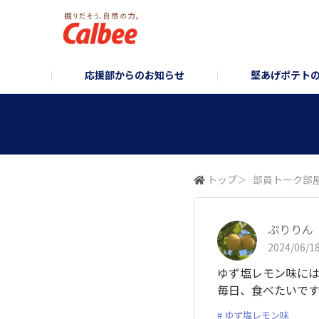
応援部からのお知らせ
堅あげポテト
堅あげポテト企画部
お知らせ/企画のご案内
堅あげポテトブランドサイト
堅あげポテトフォ
コーポレ
トップ
＞
部員トーク部
ぷりりん
2024/06/18
ゆず塩レモン味に
毎日、食べたいで
ゆず塩レモン味