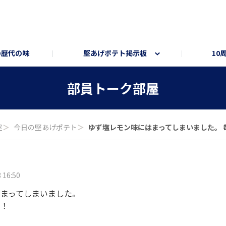
の歴代の味
堅あげポテト掲示板
10
ト
ートサイト
部員トーク部屋
オンラインショップ
部員トーク部屋
屋
＞
今日の堅あげポテト
＞
ゆず塩レモン味にはまってしまいました。 毎日
 16:50
はまってしまいました。
す！