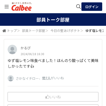
ログイン
全体検索
部員トーク部屋
トップ
＞
部員トーク部屋
＞
今日の堅あげポテト
＞
ゆず塩レモン
検索
かるぴ
2024/06/18 16:30
ゆず塩レモン味食べました！ほんのり酸っぱくて美味
しかったです👍
、
他7人
がいいね
さかなイチロー
いいね