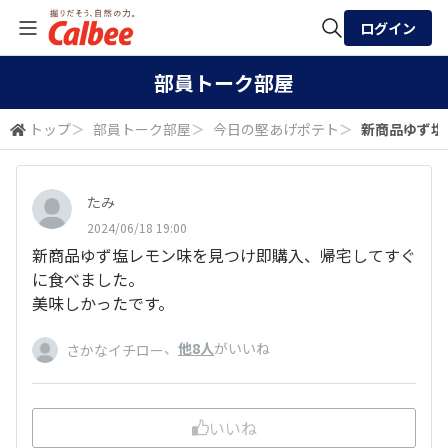
ログイン
全体検索
部員トーク部屋
トップ
＞
部員トーク部屋
＞
今日の堅あげポテト
＞
新商品ゆず塩
検索
たみ
2024/06/18 19:00
新商品ゆず塩レモン味を見つけ即購入、帰宅してすぐ
に食べました。
美味しかったです。
、
他8人
がいいね
さかなイチロー
いいね