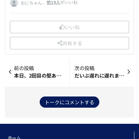
、
他19人
がいいね
おにちゃん
いいね
共有する
前の投稿
次の投稿
本日、2回目の堅あげポテト。しかも、こんな時間に…家族団欒。美味しいから、家族皆、笑顔。 先日、テレビで堅あげポテトがいちばん美味しいと外国の方々が言っていた事を思い出す。確かに！美味しい！
だいぶ遅れに遅れましたが…や〜っと焼きとうもろこし味🌽食べることができました〜😭👏 普段買い物するところ2か所には売っておらず、全然見つけられていませんでしたが、別の近くのスーパーに売っていて買ってきました！ とーっても美味しかったです！！！
トークにコメントする
ホーム