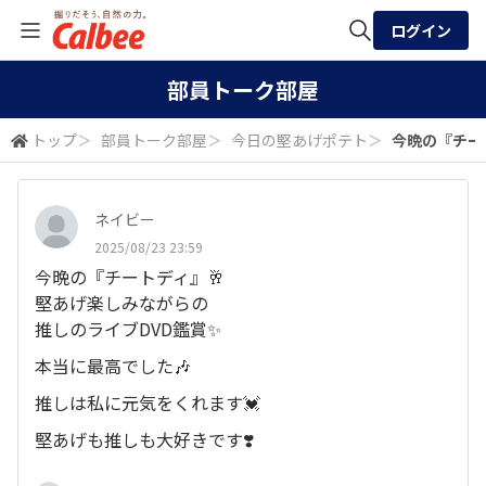
ログイン
全体検索
部員トーク部屋
トップ
＞
部員トーク部屋
＞
今日の堅あげポテト
＞
今晩の『チート
検索
ネイビー
2025/08/23 23:59
今晩の『チートディ』🥂
堅あげ楽しみながらの
推しのライブDVD鑑賞✨️
本当に最高でした🎶
推しは私に元気をくれます💓
堅あげも推しも大好きです❣️