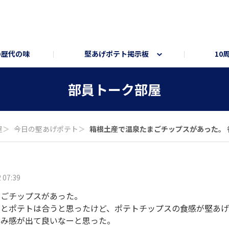
の歴代の味
堅あげポテト掲示板
10
ト
ートサイト
部員トーク部屋
オンラインショップ
部員トーク部屋
屋
＞
今日の堅あげポテト
＞
箱根土産で温泉たまごチップスがあった。 香り
 07:39
まごチップスがあった。
りとポテトは合うと思ったけど、ポテトチップスの食感が堅あ
まみ感が出て良いなーと思った。