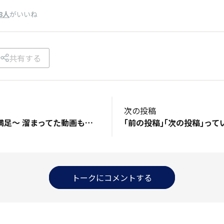
8人
がいいね
共有する
次の投稿
ポテチを食べて大満足～ 溜まってた動画も見たりして 折りパケし忘れたと思ったら… テーブルに置いといた袋が無い！！！ カルビーのは捨てないでねと言ってるのに 😢すぐ撮らない自分が悪いんだけどね💧
トークにコメントする