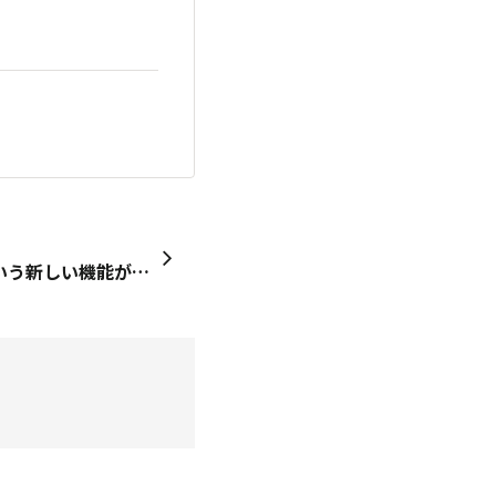
｢前の投稿｣｢次の投稿｣っていう新しい機能ができてますね。 ちょっとご無沙汰していて、たまった皆さんの投稿を拝見する時に、便利ですね✨