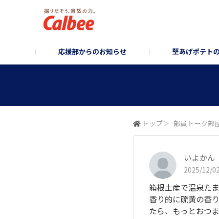
応援部からのお知らせ
堅あげポテト
堅あげポテト企画部
お知らせ/企画のご案内
堅あげポテトブランドサイト
堅あげポテトフォ
コーポレ
トップ
＞
部員トーク部
いよかん
2025/12/02
箱根土産で温泉た
香り的に硫黄の香
たら、もっとおつ