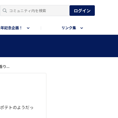
ログイン
周年記念企画！
リンク集
...
げポテトのようだっ