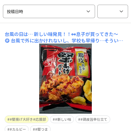
投稿日時
台風の日は…
新しい味発見！！👀息子が買ってきた〜
😋 台風で外に出かけれないし、学校も早帰り…そういう
時は、やはり堅揚げでテンションあげるしかない😁こり
ゃビールに合いそう🧡🍺
#堅揚げ大好き#応援部
#新しい味
#鶏皮旨辛仕立て
#カルビー
#堅つま