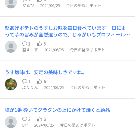
かるぴ
|
2024/06/25
|
今日の堅あげポテト
堅あげポテトのうすしお味を毎日食べています。 日によ
って芋の旨みが全然違うので、じゃがいもプロフィールを
使って、芋の生産地と種類を確認するようにしています
1
5
が、100袋以上食べた傾向的に私の口は北海道産のオホー
堅えーす
|
2024/06/25
|
今日の堅あげポテト
ツクチップが使われた堅あげポテトがとても美味しく感じ
ます。
うす塩味は、安定の美味しさですね。
1
6
ぷりりん
|
2024/06/25
|
今日の堅あげポテト
塩が1番 砕いてグラタンの上にかけて焼くと絶品
2
6
Ell*
|
2024/06/25
|
今日の堅あげポテト