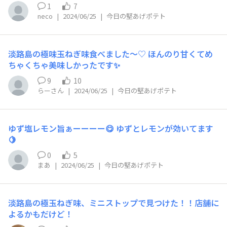
ので、うれしいです
1
7
neco
|
2024/06/25
|
今日の堅あげポテト
淡路島の極味玉ねぎ味食べました〜♡ ほんのり甘くてめ
ちゃくちゃ美味しかったです✨
9
10
らーさん
|
2024/06/25
|
今日の堅あげポテト
ゆず塩レモン旨ぁーーーー😋 ゆずとレモンが効いてます
🍋
0
5
まあ
|
2024/06/25
|
今日の堅あげポテト
淡路島の極玉ねぎ味、ミニストップで見つけた！！店舗に
よるかもだけど！