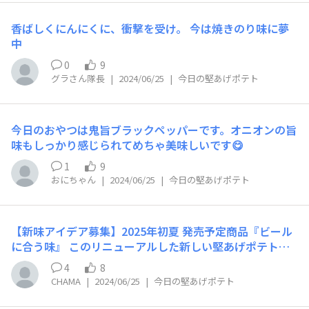
香ばしくにんにくに、衝撃を受け。 今は焼きのり味に夢
中
0
9
グラさん隊長
|
2024/06/25
|
今日の堅あげポテト
今日のおやつは鬼旨ブラックペッパーです。オニオンの旨
味もしっかり感じられてめちゃ美味しいです😋
1
9
おにちゃん
|
2024/06/25
|
今日の堅あげポテト
【新味アイデア募集】2025年初夏 発売予定商品『ビール
に合う味』 このリニューアルした新しい堅あげポテト応
援部では、応援部のみなさまと一緒に堅あげポテトの新商
4
8
品開発する機会を増やしたいと思い、「堅あげポテト研究
CHAMA
|
2024/06/25
|
今日の堅あげポテト
所」を開設しました！ これまでも共創商品として沢山の
新しい味を応援部のみなさまと開発してきました。応援部