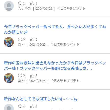
1
6
たいやき
|
2024/06/25
|
今日の堅あげポテト
今日ブラックペッパー食べてる人、食べたい人が多くてな
んか嬉しい🎶
2
7
あや
|
2024/06/25
|
今日の堅あげポテト
新作の玉ねぎ味に出会えなかったから今日はブラックペッ
パー味！ブラックペッパーも癖になる美味しさ、、
2
5
あや
|
2024/06/25
|
今日の堅あげポテト
新作なんとしてでもGETしたい٩( ˶ ˙ᵔ˙˶ )و
4
9