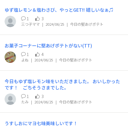
リニューアルをきっかけにさらにその機会を増やすこと
ゆず塩レモン＆塩わさび、やっとGET!! 嬉しいなぁ♫
で、より応援部のみなさまに愛され・応援される商品を発
売していきたいと思っています。ぜひ一緒に堅あげポテト
1
3
研究所を盛り上げてくださると嬉しいです。 さて、その
三つ子ママ
|
2024/06/25
|
今日の堅あげポテト
「堅あげポテト研究所」が始動いたします！🔥 記念すべ
き1つ目の企画は、2025年初夏に発売予定の商品の新味ア
イデア募集です！ 今回のテーマは、「ビールに合う味」
お菓子コーナーに堅あげポテトがない(⁠T⁠T⁠)
です🍺 ビールのコクや苦みに合わせたくなるような、し
1
4
ょっぱくて濃厚な味わいを想像しながら考えてみてくださ
よね
|
2024/06/25
|
今日の堅あげポテト
い。 味を考える際に、以下に気を付けてください。 堅あ
げポテトの世界観（和、こだわり）に合うこと カタカナ
のみの味名は避けること（×ピザ、カルボナーラ） 多く
の方に、ポテトチップスの味として違和感なく受け入れて
今日もゆず塩レモン味をいただきました。 おいしかった
もらえること（×あんこ、キャラメル） 初夏（5-6月ご
です！ ごちそうさまでした。
ろ）発売を念頭におくこと（×冬っぽい味、鍋など） さ
1
3
っそく希望が実現してて嬉しい😆😆😆 食べたい味はある
たみ
|
2024/06/25
|
今日の堅あげポテト
ので条件に合う”名称“を考え中です！ みんなはどんな味
が食べたいですか？？？🤤🤤🤤
うすしおにマヨ七味美味しいです！