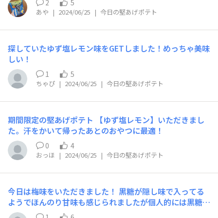
2
5
あや
|
2024/06/25
|
今日の堅あげポテト
探していたゆず塩レモン味をGETしました！めっちゃ美味
しい！
1
5
ちゃぴ
|
2024/06/25
|
今日の堅あげポテト
期間限定の堅あげポテト 【ゆず塩レモン】いただきまし
た。汗をかいて帰ったあとのおやつに最適！
0
4
おっほ
|
2024/06/25
|
今日の堅あげポテト
今日は梅味をいただきました！ 黒糖が隠し味で入ってる
ようでほんのり甘味も感じられましたが個人的には黒糖の
入らない酸っぱめの方が好きかもです。
1
6