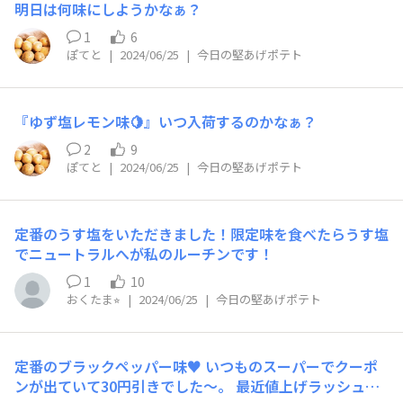
明日は何味にしようかなぁ？
1
6
ぽてと
|
2024/06/25
|
今日の堅あげポテト
『ゆず塩レモン味🍋』いつ入荷するのかなぁ？
2
9
ぽてと
|
2024/06/25
|
今日の堅あげポテト
定番のうす塩をいただきました！限定味を食べたらうす塩
でニュートラルへが私のルーチンです！
1
10
おくたま⭐︎
|
2024/06/25
|
今日の堅あげポテト
定番のブラックペッパー味♥ いつものスーパーでクーポ
ンが出ていて30円引きでした～。 最近値上げラッシュな