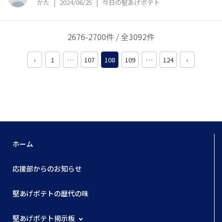
かた
|
2024/06/25
|
今日の堅あげポテト
2676-2700件 / 全3092件
‹
1
…
107
108
109
…
124
›
ホーム
応援部からのお知らせ
堅あげポテトの歴代の味
堅あげポテト掲示板