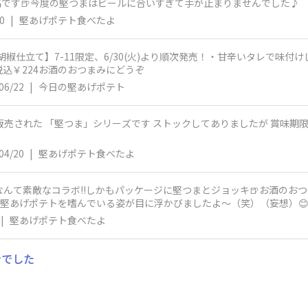
最高です🍺今度の堅つまはビールに合いすぎて手が止まりませんでした♪
0
|
堅あげポテト食べたよ
胡椒仕立て】7-11限定、6/30(火)より順次発売！・甘辛いタレで味
込￥224お酒のおつまみにどうぞ
06/22
|
今日の堅あげポテト
販売された 「堅つま」シリーズです ストックしてありましたが 賞味期
04/20
|
堅あげポテト食べたよ
なんて素敵なコラボ!!しかもパッケージに堅つまとジョッキ🍺お酒のお
堅あげポテトを嗜んでいる姿が目に浮かびましたよ〜（笑）（妄想）
|
堅あげポテト食べたよ
ンでした