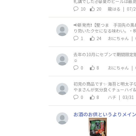
礼講でした✌️😁夏のビールは
10
20
龍はる
|
07/2
📢新発売❗【堅つま 手羽先の黒
り効いたクセになる味わい。・税
1
24
おにちゃん
|
去年の10月にセブンで期間限定
☺️
0
8
おにちゃん
|
初見の商品です✨ 海苔と明太子
やまさんが気分良くチューハイ&
0
8
ハチ
|
03/31
お酒のお供というよりメイ