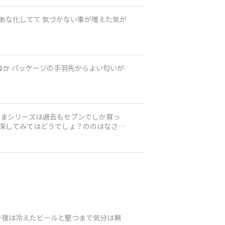
しあな化してて 気づかない事が増えた気が
🍺 パッケージの手羽先からよい匂いが
堅つまシリーズは過去もセブンでしか買っ
で探してみてはどうでしょ？ののはなさん
今夜は冷えたビールと堅つまで気分は無