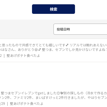
検索
投稿日時
ーと思ったもので共感できてとても嬉しいです💕 リアルでは触れあえな
セブンでしか見かけないですよね？他のコンビニじゃ売ってないのでコラ
2
|
堅あげポテト食べたよ
堅つまセブンイレブンでgetしました😊🐓別の探しもの（冷水で作る
ソン2件、ファミマ2件、まいばすけっと2件行きましたが、やはりセブ
セブンイ
/29
|
堅あげポテト食べたよ