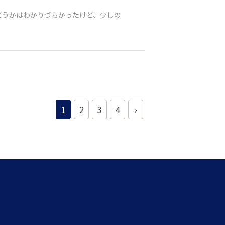
どうかはわかりづらかったけど、少しの
1
2
3
4
›