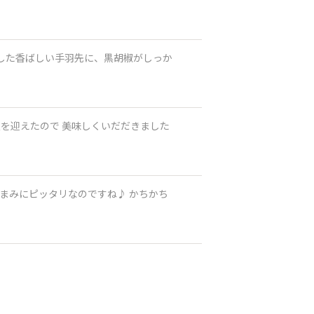
付けした香ばしい手羽先に、黒胡椒がしっか
限を迎えたので 美味しくいだだきました
つまみにピッタリなのですね♪ かちかち
