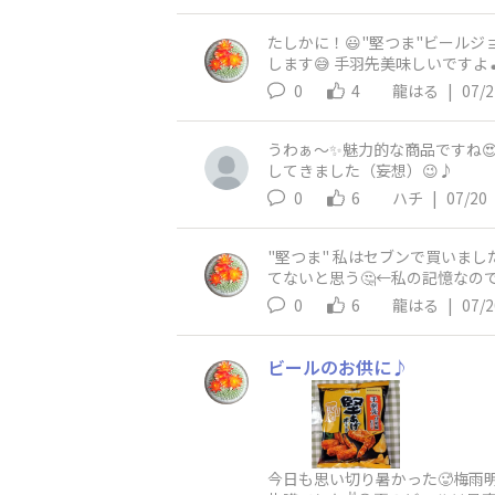
たしかに！😃"堅つま"ビール
します😅 手羽先美味しいですよ
0
4
龍はる
|
07/2
うわぁ～✨魅力的な商品ですね😍
してきました（妄想）😉♪
0
6
ハチ
|
07/20
"堅つま" 私はセブンで買いまし
てないと思う🤔←私の記憶なの
の地域でも売ってるといいな🙏 
0
6
龍はる
|
07/2
ビールのお供に♪
今日も思い切り暑かった🥵梅雨