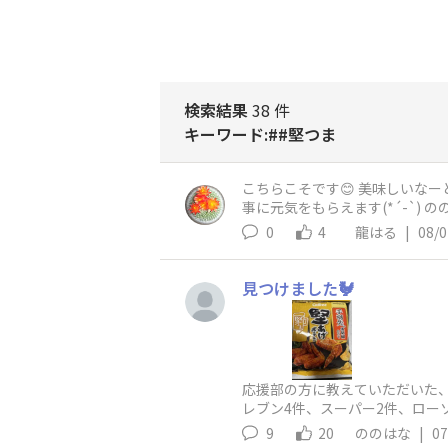
検索結果
38 件
キーワード:##堅つま
こちらこそです😊 美味しいな
事に元気をもらえます(*´-`) ののはなさん、ありがとう😆💕 堅つま、
ボなのかな？？いまだに謎です
0
4
龍はる
|
08/0
見つけました🐓
応援部の方に教えていただいた、
レブン4件、スーパー2件、ロー
かったです😁👍見つけたい方は
9
20
ののはな
|
07