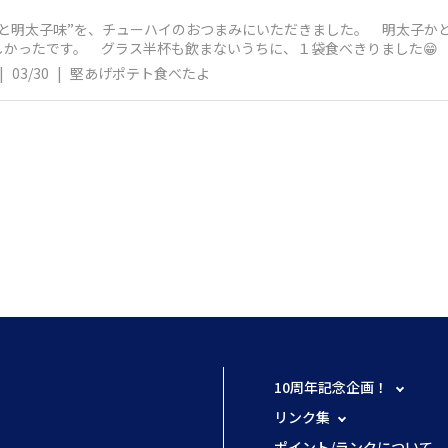
と明太子味”を、チューハイのおつまみにいただきました。 明太子か
かったです。 グラス半杯も飲まないうちに、１袋食べきりました😁
|
03/30
|
堅あげポテト食べたよ
10周年記念企画！
リンク集
ポイント/ランクについて