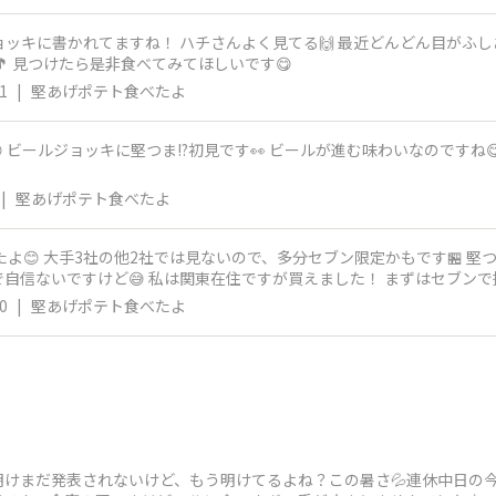
ジョッキに書かれてますね！ ハチさんよく見てる🙌 最近どんどん目がふ
🎵 見つけたら是非食べてみてほしいです😋
1
|
堅あげポテト食べたよ
 ビールジョッキに堅つま!?初見です👀 ビールが進む味わいなのですね
|
堅あげポテト食べたよ
たよ😊 大手3社の他2社では見ないので、多分セブン限定かもです🏪 
で自信ないですけど😅 私は関東在住ですが買えました！ まずはセブン
念
0
|
堅あげポテト食べたよ
明けまだ発表されないけど、もう明けてるよね？この暑さ💦連休中日の