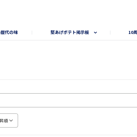
の歴代の味
堅あげポテト掲示板
10
ト
ートサイト
部員トーク部屋
オンラインショップ
昇順