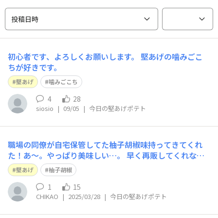
投稿日時
初心者です、よろしくお願いします。 堅あげの噛みごこ
ちが好きです。
堅あげ
噛みごこち
4
28
siosio
|
09/05
|
今日の堅あげポテト
職場の同僚が自宅保管してた柚子胡椒味持ってきてくれ
た！あ～。やっぱり美味しい…。 早く再販してくれない
かな…。
堅あげ
柚子胡椒
1
15
CHIKAO
|
2025/03/28
|
今日の堅あげポテト