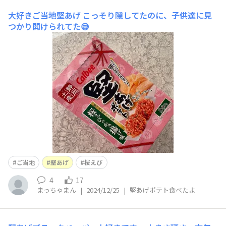
大好きご当地堅あげ
こっそり隠してたのに、子供達に見
つかり開けられてた😅
ご当地
堅あげ
桜えび
4
17
まっちゃまん
|
2024/12/25
|
堅あげポテト食べたよ