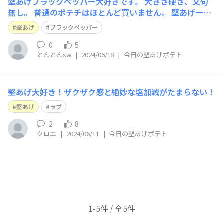
堅あげブラックペッパー大好きです。 大きさ硬さ、文句
無し。 普通のポテチはほとんど買いません。 堅あげ一
筋。けど。たまに、じゃがりこ。
堅あげ
ブラックペッパー
0
5
とんとんsw
|
2024/06/18
|
今日の堅あげポテト
堅あげ大好き！ザクザク感と絶妙な塩加減がたまらない！
堅あげ
ラブ
2
8
クロエ
|
2024/06/11
|
今日の堅あげポテト
1-5件 / 全5件