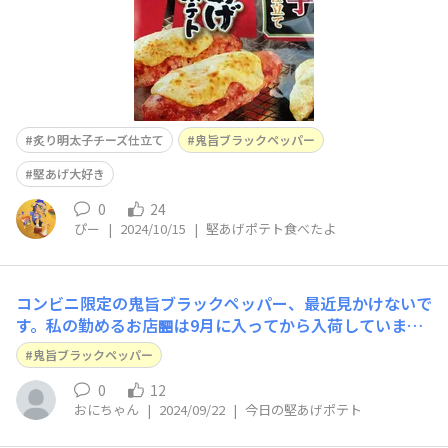
炙り明太子チーズ仕立て
鬼旨ブラックペッパー
堅あげ大好き
0
24
ぴー
|
2024/10/15
|
堅あげポテト食べたよ
コンビニ限定の鬼旨ブラックペッパー、最近見かけないで
す。私の勤めるお店🏪は9月に入ってから入荷していませ
んし、よく行くファミマも同様に入ってないようです。鬼
鬼旨ブラックペッパー
平犯科帳さんとのコラボ、どうなってるんですかね。継続
販売希望。
0
12
おにちゃん
|
2024/09/22
|
今日の堅あげポテト