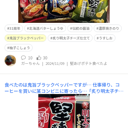
31周年
北海道バターしょうゆ
伝統の醤油
濃厚焼きのり
鬼旨ブラックペッパー
炙り明太子チーズ仕立て
うすしお
柚子こしょう
10
30
ガーちゃん
|
2024/11/09
|
堅あげポテト食べたよ
食べたのは鬼旨ブラックペッパーですが…
仕事帰り、コ
ーヒーを買いに某コンビニに寄ったら…「炙り明太子チー
ズ仕立て」発見！明太子もチーズも大好きの民なので、食
べるのが楽しみです＼(^o^)／今日は、鬼旨ブラックペッ
パーをカリカリ食べて満足です╰(*´︶`*)╯♡