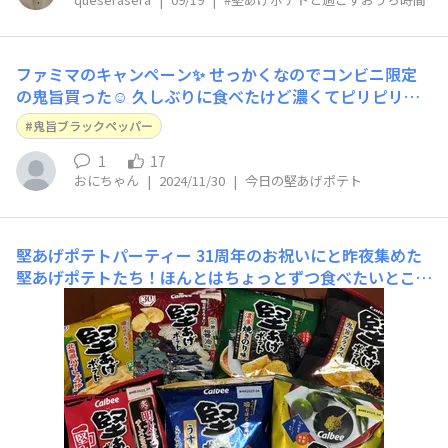
ファミマのキャンペーン✨ せっかくなのでコンビニ限定
の鬼旨買った☺️ 久しぶりに食べたけど濃くてピリピリし
て やっぱり美味しい🥰 普段は普通のブラペ買うけど お得
鬼旨ブラックペッパー
な今のうちにたくさん買って ストックしておこう🙂
1
17
おにちゃん
|
2024/11/30
|
今日の堅あげポテト
堅あげポテトパーティー
31周年のお祝いにと昨夜集めた
堅あげポテトたち！ほんとはちょっとずつ食べたいところ
ですが、開けた袋をぱりぱりなうちに食べきりたいという
頑固さにより😅昨日はうすしお味を食べました！おめで
とうございます！