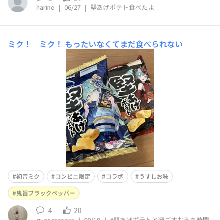
harine
|
06/27
|
堅あげポテト食べたよ
ミク！ ミク！
もったいなくてまだ食べられない
初音ミク
コンビニ限定
コラボ
うすしお味
鬼旨ブラックペッパー
4
20
queserasera
|
09/19
|
#堅あげポテトと過ごすおうち時間